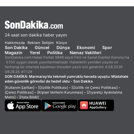
24 saat son dakika haber yayını
Hakkımızda
Reklam
İletişim
Künye
Son Dakika
Güncel
Dünya
Ekonomi
Spor
Magazin
Yerel
Politika
Namaz Vakitleri
SonDakika.com Haber Portalı 5846 sayılı Fikir ve Sanat Eserleri Kanunu'na
%100 uygun olarak yayınlanmaktadır. Haberlerin yeniden yayımı ve
herhangi bir ortamda basılması önceden yazılı izin gerektirir. 6.08.2026
08:28:26. #7.12#
SON DAKİKA:
Marmaray’da tekmeli yumruklu havada uçuştu: Müdahale
eden güvenlik görevlisi de hedef oldu - Son Dakika
[Kullanım Şartları]
-
[Gizlilik Politikası]
-
[Gizlilik ve Çerez Politikası]
-
[Çerez Politikası]
-
[Kişisel Verilerin Korunması]
-
[Ziyaretçi Aydınlatma
Metni]
-
[Hata Bildir]