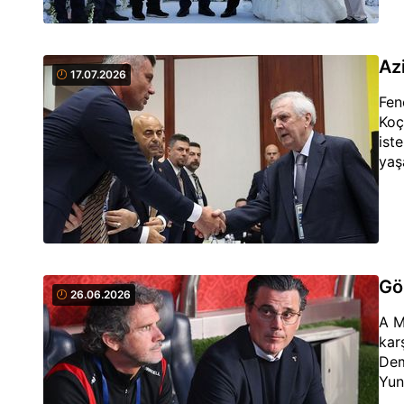
Az
17.07.2026
Fen
Koç
ist
yaş
Gö
26.06.2026
A M
kar
Dem
Yun