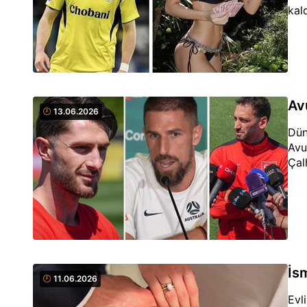
kald
Avu
13.06.2026
Dün
Avu
Çal
İs
11.06.2026
Evl