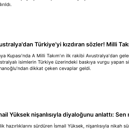
ırıldı.
stralya'dan Türkiye'yi kızdıran sözler! Milli Ta
ya Kupası'nda A Milli Takım'ın ilk rakibi Avustralya'dan gele
stralyalı isimlerin Türkiye üzerindeki baskıya vurgu yapan 
hanoğlu'ndan dikkat çeken cevaplar geldi.
mail Yüksek nişanlısıyla diyaloğunu anlattı: Se
ilik hazırlıklarını sürdüren İsmail Yüksek, nişanlısıyla nikah 