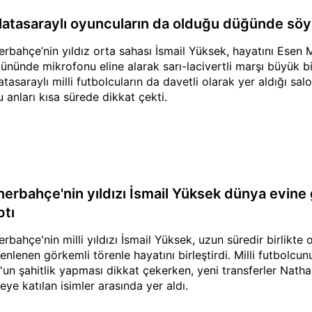
latasaraylı oyuncuların da olduğu düğünde söyl
erbahçe’nin yıldız orta sahası İsmail Yüksek, hayatını Esen Ma
ününde mikrofonu eline alarak sarı-lacivertli marşı büyük bi
atasaraylı milli futbolcuların da davetli olarak yer aldığı sa
u anları kısa sürede dikkat çekti.
erbahçe'nin yıldızı İsmail Yüksek dünya evine gi
ptı
erbahçe'nin milli yıldızı İsmail Yüksek, uzun süredir birlikte
enlenen görkemli törenle hayatını birleştirdi. Milli futbolcunu
'un şahitlik yapması dikkat çekerken, yeni transferler Na
eye katılan isimler arasında yer aldı.