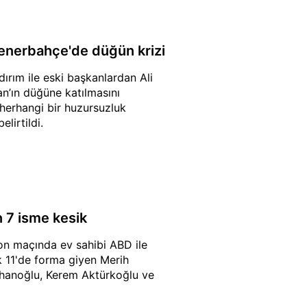
Fenerbahçe'de düğün krizi
ırım ile eski başkanlardan Ali
an’ın düğüne katılmasını
 herhangi bir huzursuzluk
lirtildi.
 7 isme kesik
on maçında ev sahibi ABD ile
k 11'de forma giyen Merih
lhanoğlu, Kerem Aktürkoğlu ve