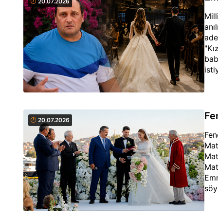
20.07.2026
Mil
anı
ade
"Kı
bab
isti
Fen
20.07.2026
Fen
Mat
Mat
Mat
Emr
söy