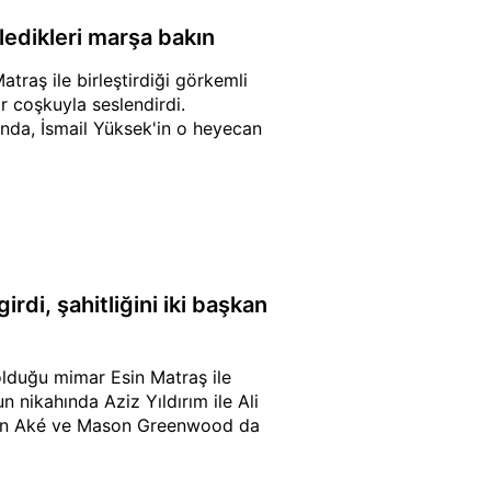
edikleri marşa bakın
traş ile birleştirdiği görkemli
r coşkuyla seslendirdi.
londa, İsmail Yüksek'in o heyecan
rdi, şahitliğini iki başkan
 olduğu mimar Esin Matraş ile
n nikahında Aziz Yıldırım ile Ali
than Aké ve Mason Greenwood da