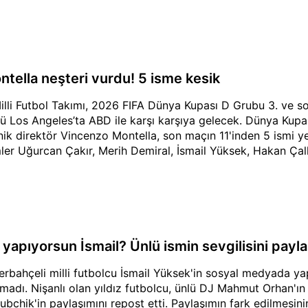
ntella neşteri vurdu! 5 isme kesik
illi Futbol Takımı, 2026 FIFA Dünya Kupası D Grubu 3. ve
ü Los Angeles’ta ABD ile karşı karşıya gelecek. Dünya Kupa
nik direktör Vincenzo Montella, son maçın 11'inden 5 ismi 
mler Uğurcan Çakır, Merih Demiral, İsmail Yüksek, Hakan Ça
 yapıyorsun İsmail? Ünlü ismin sevgilisini payla
erbahçeli milli futbolcu İsmail Yüksek'in sosyal medyada ya
madı. Nişanlı olan yıldız futbolcu, ünlü DJ Mahmut Orhan'ın
ubchik'in paylaşımını repost etti. Paylaşımın fark edilmesini