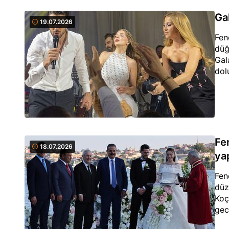
Ga
19.07.2026
Fen
düğ
Gal
dol
Fen
18.07.2026
ya
Fen
düz
Koç
gec