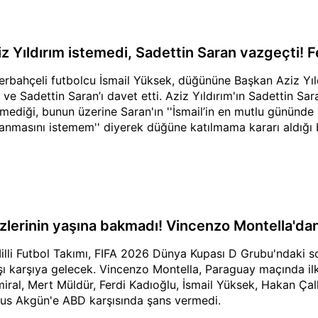
iz Yıldırım istemedi, Sadettin Saran vazgeçti! 
erbahçeli futbolcu İsmail Yüksek, düğününe Başkan Aziz Yıld
 ve Sadettin Saran’ı davet etti. Aziz Yıldırım'ın Sadettin Sar
emediği, bunun üzerine Saran'ın ''İsmail’in en mutlu gününde
anmasını istemem'' diyerek düğüne katılmama kararı aldığı be
zlerinin yaşına bakmadı! Vincenzo Montella'dan
illi Futbol Takımı, FIFA 2026 Dünya Kupası D Grubu'ndaki s
şı karşıya gelecek. Vincenzo Montella, Paraguay maçında il
iral, Mert Müldür, Ferdi Kadıoğlu, İsmail Yüksek, Hakan Ça
us Akgün'e ABD karşısında şans vermedi.