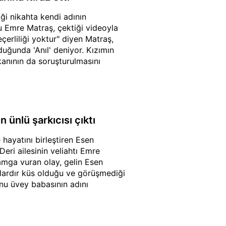
iği nikahta kendi adının
u Emre Matraş, çektiği videoyla
erliliği yoktur" diyen Matraş,
duğunda 'Anıl' deniyor. Kızımın
anının da soruşturulmasını
 ünlü şarkıcısı çıktı
 hayatını birleştiren Esen
Deri ailesinin veliahtı Emre
damga vuran olay, gelin Esen
ıllardır küs olduğu ve görüşmediği
nu üvey babasının adını