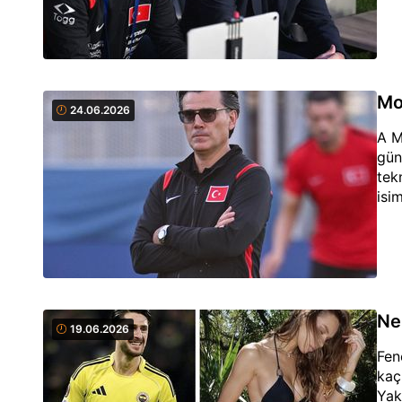
Mo
24.06.2026
A M
gün
tek
isi
Ne
19.06.2026
Fen
kaç
Yak