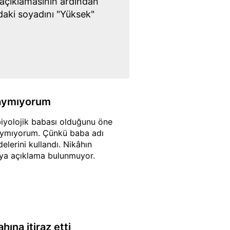
ı açıklamasının ardından
aki soyadını "Yüksek"
 saymıyorum
 biyolojik babası olduğunu öne
 saymıyorum. Çünkü baba adı
elerini kullandı. Nikâhın
veya açıklama bulunmuyor.
hına itiraz etti