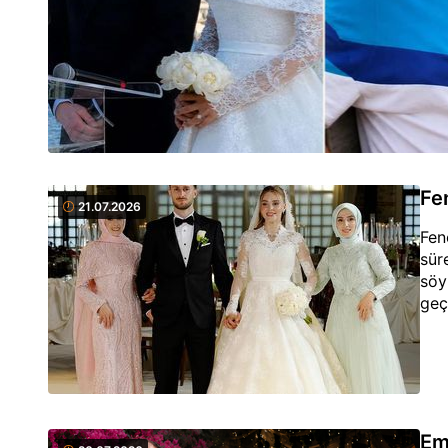
Fe
21.07.2026
Fen
sür
söy
geç
Emr