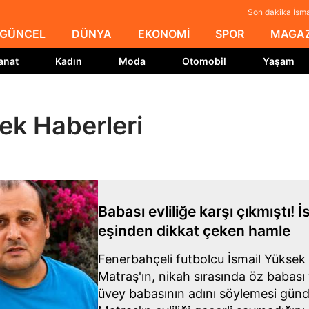
Son dakika İsma
GÜNCEL
DÜNYA
EKONOMİ
SPOR
MAGAZ
anat
Kadın
Moda
Otomobil
Yaşam
ek Haberleri
Babası evliliğe karşı çıkmıştı! 
eşinden dikkat çeken hamle
Fenerbahçeli futbolcu İsmail Yüksek 
Matraş'ın, nikah sırasında öz babası
üvey babasının adını söylemesi gün