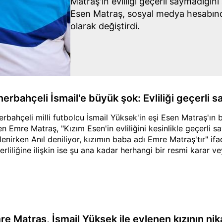
Matraş'ın evliliği geçerli saymadığın
Esen Matraş, sosyal medya hesabınd
olarak değiştirdi.
nerbahçeli İsmail'e büyük şok: Evliliği geçerli
erbahçeli milli futbolcu İsmail Yüksek'in eşi Esen Matraş'ın
en Emre Matraş, "Kızım Esen'in evliliğini kesinlikle geçerli
lenirken Anıl deniliyor, kızımın baba adı Emre Matraş'tır" ifad
erliliğine ilişkin ise şu ana kadar herhangi bir resmi karar 
e Matraş, İsmail Yüksek ile evlenen kızının nika