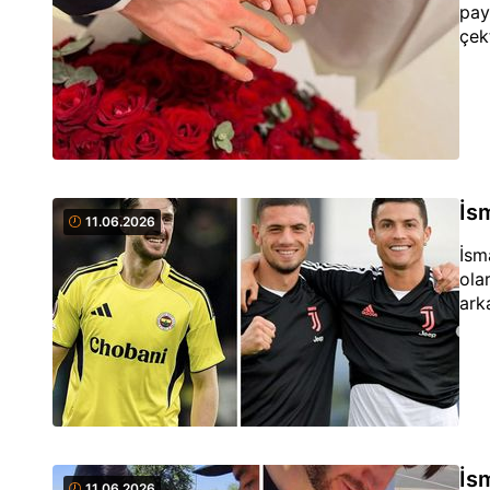
pay
çekt
İsm
11.06.2026
İsm
ola
ark
İs
11.06.2026