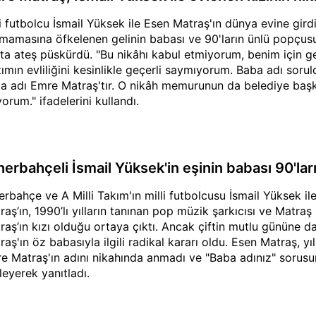
li futbolcu İsmail Yüksek ile Esen Matraş'ın dünya evine gird
lmamasına öfkelenen gelinin babası ve 90'ların ünlü popçus
ta ateş püskürdü. "Bu nikâhı kabul etmiyorum, benim için geç
zımın evliliğini kesinlikle geçerli saymıyorum. Baba adı sorul
a adı Emre Matraş'tır. O nikâh memurunun da belediye başk
yorum." ifadelerini kullandı.
erbahçeli İsmail Yüksek'in eşinin babası 90'ların
erbahçe ve A Milli Takım'ın milli futbolcusu İsmail Yüksek ile
raş’ın, 1990’lı yılların tanınan pop müzik şarkıcısı ve Matraş 
raş’ın kızı olduğu ortaya çıktı. Ancak çiftin mutlu gününe 
raş'ın öz babasıyla ilgili radikal kararı oldu. Esen Matraş, y
e Matraş'ın adını nikahında anmadı ve "Baba adınız" sorusu
leyerek yanıtladı.