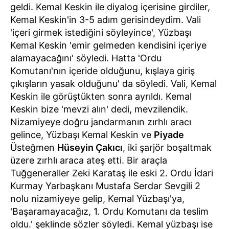
geldi. Kemal Keskin ile diyalog içerisine girdiler,
Kemal Keskin'in 3-5 adım gerisindeydim. Vali
'içeri girmek istediğini söyleyince', Yüzbaşı
Kemal Keskin 'emir gelmeden kendisini içeriye
alamayacağını' söyledi. Hatta 'Ordu
Komutanı'nın içeride olduğunu, kışlaya giriş
çıkışların yasak olduğunu' da söyledi. Vali, Kemal
Keskin ile görüştükten sonra ayrıldı. Kemal
Keskin bize 'mevzi alın' dedi, mevzilendik.
Nizamiyeye doğru jandarmanın zırhlı aracı
gelince, Yüzbaşı Kemal Keskin ve
Piyade
Üsteğmen
Hüseyin Çakıcı
, iki şarjör boşaltmak
üzere zırhlı araca ateş etti. Bir araçla
Tuğgeneraller Zeki Karataş ile eski 2. Ordu İdari
Kurmay Yarbaşkanı Mustafa Serdar Sevgili 2
nolu nizamiyeye gelip, Kemal Yüzbaşı'ya,
'Başaramayacağız, 1. Ordu Komutanı da teslim
oldu.' şeklinde sözler söyledi. Kemal yüzbaşı ise