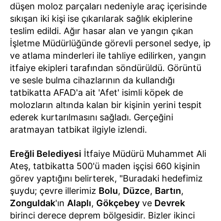
düşen moloz parçaları nedeniyle araç içerisinde
sıkışan iki kişi ise çıkarılarak sağlık ekiplerine
teslim edildi. Ağır hasar alan ve yangın çıkan
İşletme Müdürlüğünde görevli personel sedye, ip
ve atlama minderleri ile tahliye edilirken, yangın
itfaiye ekipleri tarafından söndürüldü. Görüntü
ve sesle bulma cihazlarının da kullandığı
tatbikatta AFAD'a ait 'Afet' isimli köpek de
molozların altında kalan bir kişinin yerini tespit
ederek kurtarılmasını sağladı. Gerçeğini
aratmayan tatbikat ilgiyle izlendi.
Ereğli Belediyesi
İtfaiye Müdürü Muhammet Ali
Ateş, tatbikatta 500'ü maden işçisi 660 kişinin
görev yaptığını belirterek, "Buradaki hedefimiz
şuydu; çevre illerimiz
Bolu
,
Düzce
,
Bartın
,
Zonguldak
'ın
Alaplı
,
Gökçebey
ve
Devrek
birinci derece deprem bölgesidir. Bizler ikinci