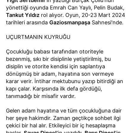
Yiğit Sertdemir
'in yazdığı Burçak Çöllü'nün
yönettiği oyunda Emrah Can Yaylı, Pelin Budak,
Tankut Yıldız
rol alıyor. Oyun, 20-23 Mart 2024
tarihleri arasında
Gaziosmanpaşa
Sahnesi'nde.
UÇURTMANIN KUYRUĞU
Çocukluğu babası tarafından otoriteyle
bezenmiş, sıkı bir disiplinle yetiştirilmiş, bu
disiplin ve otorite kendisi için saplantıya
dönüşmüş bir adam, hayatına son vermeye
karar verir. İntihar mektubunu yazıp bitirdiği an
kapı çalar. Karşısında ilk defa gördüğü,
tanımadığı bir misafir vardır.
Gelen adam hayatına ve tüm çocukluğuna dair
her şeye hakimdir. Zaman geçtikçe sohbet ilgi
çekici bir hal alır. Etkileyici bir iç hesaplaşma
başlar.
Savaş Dinçel
'in yazdığı,
Barış Dinçel
'in