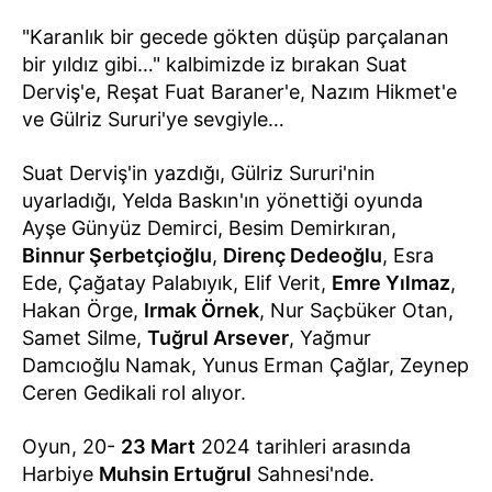
"Karanlık bir gecede gökten düşüp parçalanan
bir yıldız gibi…" kalbimizde iz bırakan Suat
Derviş'e, Reşat Fuat Baraner'e, Nazım Hikmet'e
ve Gülriz Sururi'ye sevgiyle…
Suat Derviş'in yazdığı, Gülriz Sururi'nin
uyarladığı, Yelda Baskın'ın yönettiği oyunda
Ayşe Günyüz Demirci, Besim Demirkıran,
Binnur Şerbetçioğlu
,
Direnç Dedeoğlu
, Esra
Ede, Çağatay Palabıyık, Elif Verit,
Emre Yılmaz
,
Hakan Örge,
Irmak Örnek
, Nur Saçbüker Otan,
Samet Silme,
Tuğrul Arsever
, Yağmur
Damcıoğlu Namak, Yunus Erman Çağlar, Zeynep
Ceren Gedikali rol alıyor.
Oyun, 20-
23 Mart
2024 tarihleri arasında
Harbiye
Muhsin Ertuğrul
Sahnesi'nde.