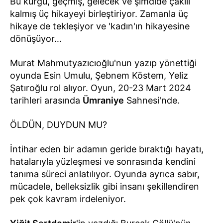
Bu kurgu, geçmiş, gelecek ve şimdide çakılı
kalmış üç hikayeyi birleştiriyor. Zamanla üç
hikaye de tekleşiyor ve 'kadın'ın hikayesine
dönüşüyor…
Murat Mahmutyazıcıoğlu'nun yazıp yönettiği
oyunda Esin Umulu, Şebnem Köstem, Yeliz
Şatıroğlu rol alıyor. Oyun, 20-23 Mart 2024
tarihleri arasında
Ümraniye
Sahnesi'nde.
ÖLDÜN, DUYDUN MU?
İntihar eden bir adamın geride bıraktığı hayatı,
hatalarıyla yüzleşmesi ve sonrasında kendini
tanıma süreci anlatılıyor. Oyunda ayrıca sabır,
mücadele, belleksizlik gibi insanı şekillendiren
pek çok kavram irdeleniyor.