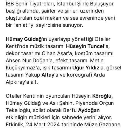
İBB Şehir Tiyatroları, İstanbul Şiirle Buluşuyor
başlığı altında, şairler ve şiirleri üzerinden
oluşturulan özel mekan ve ses evreninde yeni
bir "anlatı"yı seyircisine sunuyor.
Hümay Güldağ
'ın uyarlayıp yönettiği Oteller
Kenti'nde müzik tasarımı
Hüseyin Tuncel
'e,
dekor tasarımı Cihan Aşar'a, kostüm tasarımı
Ahsen Nur Doğan'a, efekt tasarımı Metin
Küçükyılmaz'a, ışık tasarımı
Uğur Yıldız
'a, görsel
tasarım Yakup
Altay
'a ve koreografi Arda
Alpkıray'a ait.
Oteller Kenti'nin oyuncuları Hüseyin
Köroğlu
,
Hümay Güldağ ve Aslı Şahin. Piyanoda Orçun
Tekelioğlu, solist olarak Berfu
Aydoğan
etkinliğin müzikleri için sahnede yerini alıyor.
Etkinlik, 24 Mart 2024 tarihinde Müze Gazhane