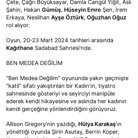
Çete, Çağrı Büyüksayar, Damla Cangül Yiğit, Aslı
Şahin, Hakan
Gümüş
,
Hüseyin Emre
Şen, İrem
Erkaya, Neslihan
Ayşe Öztürk
,
Oğuzhan Oğuz
rol alıyor.
Oyun, 20-23 Mart 2024 tarihleri arasında
Kağıthane
Sadabad Sahnesi'nde.
BEN MEDEA DEĞİLİM
"Ben Medea Değilim" oyununda yakın geçmişte
"katil" sıfatı yakıştırılan bir Kadın'ın, tiyatro
sahnesinde gösteriyi ve seyirciyi manipüle
ederek kendi hikayesine ve aslında her kadının
kendi gerçeğine yönlendirdiğini görüyoruz.
Allison Gregory'nin yazdığı,
Hülya Karakaş
'ın
yönettiği oyunda Şirin Asutay, Berrin Koper,