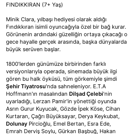
FINDIKKIRAN (7+ Yaş)
Minik Clara, yılbaşı hediyesi olarak aldığı
Fındıkkıran isimli oyuncağıyla özel bir bağ kurar.
Görünenin ardındaki güzelliğin ortaya çıkacağı o
gece hayalle gerçek arasında, başka dünyalarda
büyük serüven başlar.
1800'lerden günümüze birbirinden farklı
versiyonlarıyla operada, sinemada büyük ilgi
gören bu halk öyküsü, tüm görkemiyle şimdi
Şehir Tiyatrosu
'nda sahneleniyor. E.T.A
Hoffmann'ın masalından
Dilşad Çelebi
'nin
uyarladığı, Lerzan Pamir'in yönettiği oyunda
Asrın Gurur Kuyucak, Gözde İpek Köse, Cihan
Kurtaran, Çağrı Büyüksayar, Derya Keykubat,
Dolunay
Pircioğlu, Emel Bertan, Esra Ede,
Emrah Derviş Soylu, Gürkan Başbuğ, Hakan