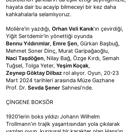
hayata dair bu acayip bilmeceyi bir kez daha
kahkahalarla selamlıyoruz.
Molière'in yazdığı,
Orhan Veli Kanık
'ın çevirdiği,
Yiğit Sertdemir'in yönettiği oyunda
Bennu Yıldırımlar
,
Emre Şen
, Gürkan Başbuğ,
Mehmet Soner Dinç, Murat Garipağaoğlu,
Naci Taşdöğen
, Nilay Bağ, Özge Kırdı, Semah
Tuğsel, Tolga Yeter,
Yeşim Koçak
,
Zeynep Göktay Dilbaz
rol alıyor. Oyun, 20-23
Mart 2024 tarihleri arasında Müze Gazhane
Prof. Dr.
Sevda Şener
Sahnesi'nde.
ÇİNGENE BOKSÖR
1920'lerin boks yıldızı Johann Wilhelm
Trollmann'ın trajik yaşantısından yola çıkılarak
yazılan oyun, kurgusal bir karakter olan Hans'ın