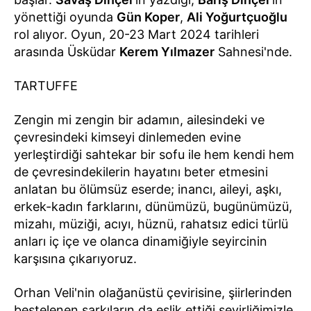
yönettiği oyunda
Gün Koper
,
Ali Yoğurtçuoğlu
rol alıyor. Oyun, 20-23 Mart 2024 tarihleri
arasında Üsküdar
Kerem Yılmazer
Sahnesi'nde.
TARTUFFE
Zengin mi zengin bir adamın, ailesindeki ve
çevresindeki kimseyi dinlemeden evine
yerleştirdiği sahtekar bir sofu ile hem kendi hem
de çevresindekilerin hayatını beter etmesini
anlatan bu ölümsüz eserde; inancı, aileyi, aşkı,
erkek-kadın farklarını, dünümüzü, bugünümüzü,
mizahı, müziği, acıyı, hüznü, rahatsız edici türlü
anları iç içe ve olanca dinamiğiyle seyircinin
karşısına çıkarıyoruz.
Orhan Veli'nin olağanüstü çevirisine, şiirlerinden
bestelenen şarkıların da eşlik ettiği seyirliğimizle,