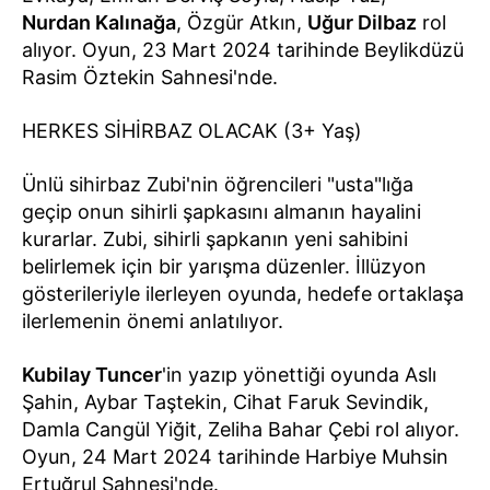
Nurdan Kalınağa
, Özgür Atkın,
Uğur Dilbaz
rol
alıyor. Oyun, 23 Mart 2024 tarihinde Beylikdüzü
Rasim Öztekin Sahnesi'nde.
HERKES SİHİRBAZ OLACAK (3+ Yaş)
Ünlü sihirbaz Zubi'nin öğrencileri "usta"lığa
geçip onun sihirli şapkasını almanın hayalini
kurarlar. Zubi, sihirli şapkanın yeni sahibini
belirlemek için bir yarışma düzenler. İllüzyon
gösterileriyle ilerleyen oyunda, hedefe ortaklaşa
ilerlemenin önemi anlatılıyor.
Kubilay Tuncer
'in yazıp yönettiği oyunda Aslı
Şahin, Aybar Taştekin, Cihat Faruk Sevindik,
Damla Cangül Yiğit, Zeliha Bahar Çebi rol alıyor.
Oyun, 24 Mart 2024 tarihinde Harbiye Muhsin
Ertuğrul Sahnesi'nde.