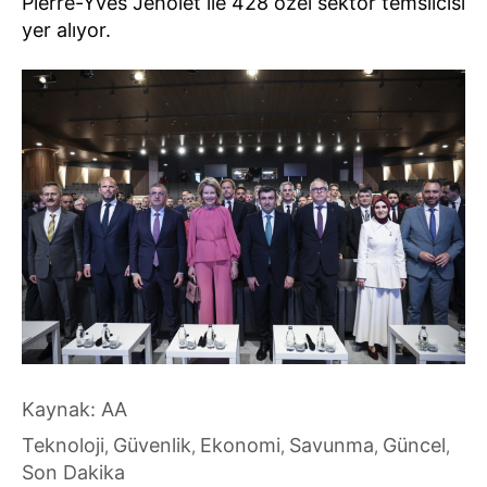
Pierre-Yves Jeholet ile 428 özel sektör temsilcisi
yer alıyor.
Kaynak: AA
Teknoloji
Güvenlik
Ekonomi
Savunma
Güncel
,
,
,
,
,
Son Dakika