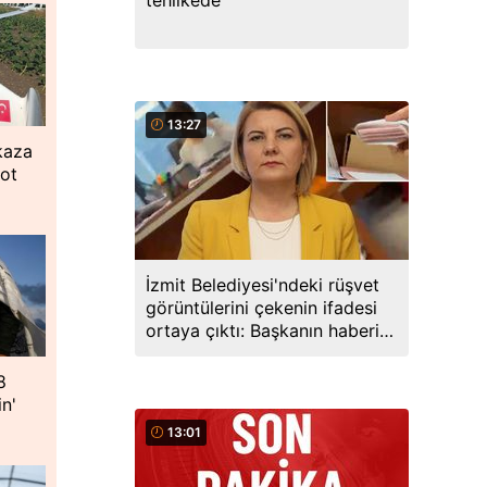
tehlikede
13:27
kaza
lot
İzmit Belediyesi'ndeki rüşvet
görüntülerini çekenin ifadesi
ortaya çıktı: Başkanın haberi
varmış
8
in'
13:01