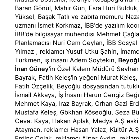
Baran Gönül, Mahir Gün, Esra Huri Bulduk
Yüksel, Başak Tatlı ve zabıta memuru Nazan
uzmanı İsmet Korkmaz, İBB'de yazılım koo
İBB'de bilgisayar mühendisi Mehmet Çağlar
Planlamacısı Nuri Cem Ceylan, İBB Sosyal
Yılmaz , reklamcı Yusuf Utku Şahin, İmam
Türkmen, iş insanı Adem Soytekin,
Beyoğ
İnan Güney
'in Özel Kalem Müdürü Seyhan
Bayrak, Fatih Keleş'in yeğeni Murat Keleş
Fatih Özçelik, Beyoğlu dosyasından tutukl
İsmail Akkaya, İş İnsanı Harun Cengiz Beğ
Mehmet Kaya, Iraz Bayrak, Orhan Gazi Erd
Mustafa Keleş, Gökhan Köseoğlu, Seza Bü
Cevat Kaya, Hakan Aplak, Medya A.Ş eski 
Atayman, reklamcı Hasan Yalaz, Kültür A.
Erdinç Çolak, reklamcı Alper Aydın, reklam