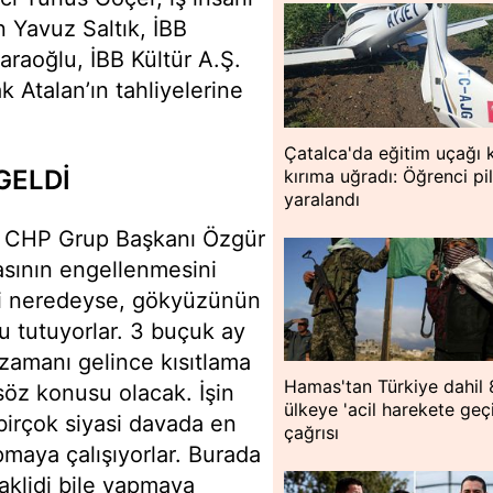
 Yavuz Saltık, İBB
raoğlu, İBB Kültür A.Ş.
 Atalan’ın tahliyelerine
Çatalca'da eğitim uçağı 
GELDİ
kırıma uğradı: Öğrenci pi
yaralandı
en CHP Grup Başkanı Özgür
asının engellenmesini
ş'i neredeyse, gökyüzünün
 tutuyorlar. 3 buçuk ay
zamanı gelince kısıtlama
Hamas'tan Türkiye dahil 
söz konusu olacak. İşin
ülkeye 'acil harekete geç
 birçok siyasi davada en
çağrısı
maya çalışıyorlar. Burada
aklidi bile yapmaya