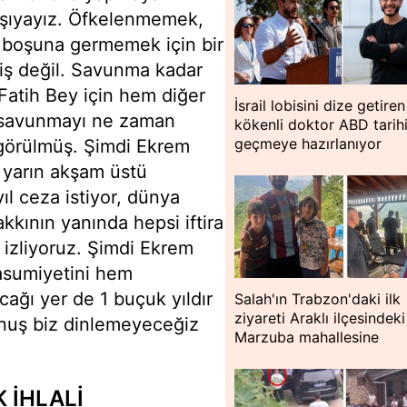
rşıyayız. Öfkelenmemek,
 boşuna germemek için bir
iş değil. Savunma kadar
 Fatih Bey için hem diğer
İsrail lobisini dize getiren
ın savunmayı ne zaman
kökenli doktor ABD tarih
geçmeye hazırlanıyor
 görülmüş. Şimdi Ekrem
 yarın akşam üstü
ıl ceza istiyor, dünya
kkının yanında hepsi iftira
r izliyoruz. Şimdi Ekrem
asumiyetini hem
ağı yer de 1 buçuk yıldır
Salah'ın Trabzon'daki ilk
ziyareti Araklı ilçesindeki
onuş biz dinlemeyeceğiz
Marzuba mahallesine
 İHLALİ