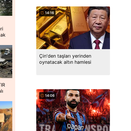
14:16
i
ri
cak
Çin'den taşları yerinden
oynatacak altın hamlesi
TIR
lı
14:06