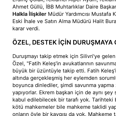
Ahmet Güllü, İBB Muhtarlıklar Daire Başkan
Halkla İlişkiler
Müdür Yardımcısı Mustafa Ka
Eski İhale ve Satın Alma Müdürü Halit Burak
karar verdi.
ÖZEL, DESTEK İÇİN DURUŞMAYA 
Duruşmayı takip etmek için Silivri'ye gel
Özel, "Fatih Keleş'in avukatlarının savunm
büyük bir üzüntüyle takip etti. Fatih Kele
altında gerçekleşmiş her eylemden sorumlu
boyunca dinlediler, şimdi savunma yapma 
yapıyorlar. Ekrem başkan için de aynı şey 
kabul edilebilecek bir tarafı yok. Tarihteki
kötü mahkemeler bile mahkeme taklidi yap
onların öyle bir kaygısı da yok. Mahkeme t