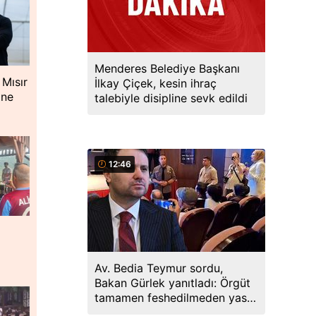
Menderes Belediye Başkanı
 Mısır
İlkay Çiçek, kesin ihraç
ine
talebiyle disipline sevk edildi
12:46
Av. Bedia Teymur sordu,
Bakan Gürlek yanıtladı: Örgüt
tamamen feshedilmeden yasa
yürürlüğe girmeyecek