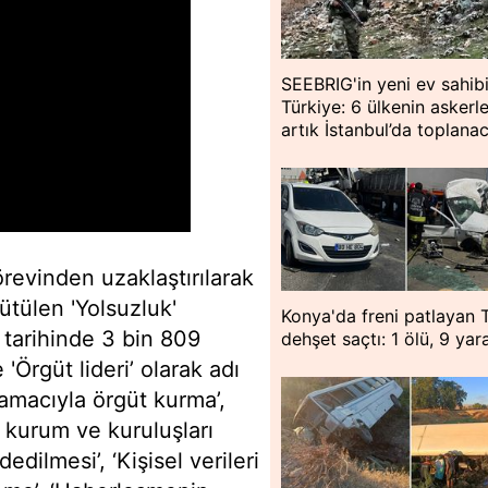
SEEBRIG'in yeni ev sahib
Türkiye: 6 ülkenin askerle
artık İstanbul’da toplana
revinden uzaklaştırılarak
tülen 'Yolsuzluk'
Konya'da freni patlayan 
tarihinde 3 bin 809
dehşet saçtı: 1 ölü, 9 yara
'Örgüt lideri’ olarak adı
macıyla örgüt kurma’,
u kurum ve kuruluşları
dedilmesi’, ‘Kişisel verileri