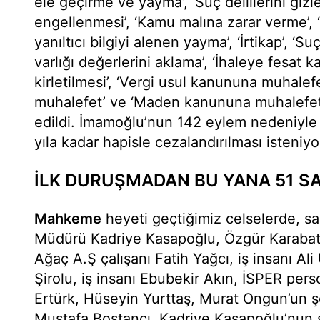
ele geçirme ve yayma’, ‘Suç delillerini giz
engellenmesi’, ‘Kamu malına zarar verme’, ‘
yanıltıcı bilgiyi alenen yayma’, ‘İrtikap’, ‘
varlığı değerlerini aklama’, ‘İhaleye fesat k
kirletilmesi’, ‘Vergi usul kanununa muhale
muhalefet’ ve ‘Maden kanununa muhalefet’ s
edildi. İmamoğlu’nun 142 eylem nedeniyle 
yıla kadar hapisle cezalandırılması isteniyo
İLK DURUŞMADAN BU YANA 51 SA
Mahkeme
heyeti geçtiğimiz celselerde, s
Müdürü Kadriye Kasapoğlu, Özgür Karabat’ı
Ağaç A.Ş çalışanı Fatih Yağcı, iş insanı Ali
Şirolu, iş insanı Ebubekir Akın, İSPER pers
Ertürk, Hüseyin Yurttaş, Murat Ongun’un ş
Mustafa Bostancı, Kadriye Kasapoğlu’nun ş