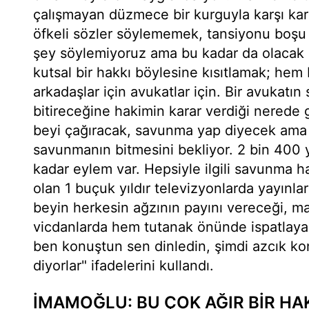
çalışmayan düzmece bir kurguyla karşı ka
öfkeli sözler söylememek, tansiyonu boşu
şey söylemiyoruz ama bu kadar da olacak 
kutsal bir hakkı böylesine kısıtlamak; hem
arkadaşlar için avukatlar için. Bir avukat
bitireceğine hakimin karar verdiği nerede
beyi çağıracak, savunma yap diyecek ama
savunmanın bitmesini bekliyor. 2 bin 400 y
kadar eylem var. Hepsiyle ilgili savunma ha
olan 1 buçuk yıldır televizyonlarda yayınla
beyin herkesin ağzının payını vereceği, m
vicdanlarda hem tutanak önünde ispatlayac
ben konuştun sen dinledin, şimdi azcık k
diyorlar" ifadelerini kullandı.
İMAMOĞLU: BU ÇOK AĞIR BİR HAK