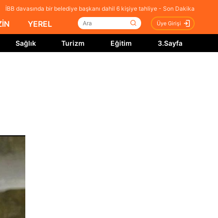
İBB davasında bir belediye başkanı dahil 6 kişiye tahliye - Son Dakika
İN
YEREL
Üye Girişi
Sağlık
Turizm
Eğitim
3.Sayfa