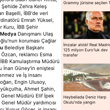
Grammy jürisine seçilen 
, Şehide Zehra Keleş
 Başelli, İBB'de veri
rdinatörü Emrah Yüksel,
 Kuru, İBB Şehir
Medya
Danışmanı Ulaş
oğlu'nun koruması Çağlar
İmzalar atıldı! Real Madr
lu
Belediye Başkanı
125 milyon Euro'luk dev
 Özcan, reklamcı Esma
transfer
, İBB Kamulaştırma Müdürü
u İnan Güney'in eniştesi
enmez ve İş insanı
oğan, Engin Ulusoy,
yükçulha, Ahmet Şahin,
Genel Müdürü Elif İpek
Heybeliada Deniz Harp
Okulu'nda yangın
Ş Genel Müdür yardımcısı
cı Yunus Göçer, iş insanı