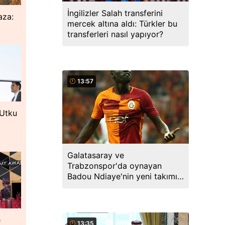
İngilizler Salah transferini
aza:
mercek altına aldı: Türkler bu
transferleri nasıl yapıyor?
13:57
 Utku
Galatasaray ve
Trabzonspor'da oynayan
Badou Ndiaye'nin yeni takımı
şaşırttı
e
13:35