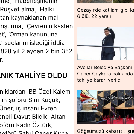
leme’, ‘Haberleşmenin
Rüşvet alma’, ‘Halkı
Cezayir’de katliam gibi k
6 ölü, 22 yaralı
Suçtan kaynaklanan mal
arıştırma’, ‘Çevrenin kasten
fet’, ‘Orman kanununa
uçlarını işlediği iddia
828 yıl 2 aydan 2 bin 352
r.
Avcılar Belediye Başkanı
Caner Çaykara hakkında
NIK TAHLİYE OLDU
tahliye kararı verildi
anıklardan İBB Özel Kalem
n şoförü Sırrı Küçük,
 Üner, iş insanı Evren
oneli Davut Bildik, Altan
oförü Kadir Öztürk,
Göğsümüzü kabarttı! İşt
oförü Sabri Caner Kırca,