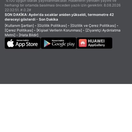
%100 uygun olarak yayınlanmaktadır. Haberlerin yeniden yayımı ve
herhangi bir ortamda basılması önceden yazılı izin gerektirir. 8.08.2026
22:32:51. #.0.2#
SON DAKİKA:
Aydın'da sıcaklar aniden yükseldi, termometre 42
dereceyi gösterdi - Son Dakika
[Kullanım Şartları]
-
[Gizlilik Politikası]
-
[Gizlilik ve Çerez Politikası]
-
[Çerez Politikası]
-
[Kişisel Verilerin Korunması]
-
[Ziyaretçi Aydınlatma
Metni]
-
[Hata Bildir]