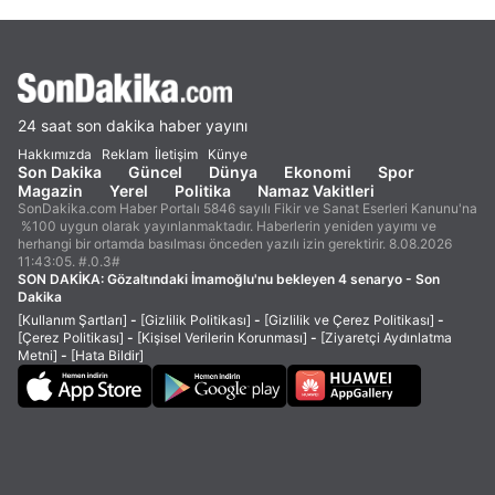
24 saat son dakika haber yayını
Hakkımızda
Reklam
İletişim
Künye
Son Dakika
Güncel
Dünya
Ekonomi
Spor
Magazin
Yerel
Politika
Namaz Vakitleri
SonDakika.com Haber Portalı 5846 sayılı Fikir ve Sanat Eserleri Kanunu'na
%100 uygun olarak yayınlanmaktadır. Haberlerin yeniden yayımı ve
herhangi bir ortamda basılması önceden yazılı izin gerektirir. 8.08.2026
11:43:05. #.0.3#
SON DAKİKA:
Gözaltındaki İmamoğlu'nu bekleyen 4 senaryo - Son
Dakika
[Kullanım Şartları]
-
[Gizlilik Politikası]
-
[Gizlilik ve Çerez Politikası]
-
[Çerez Politikası]
-
[Kişisel Verilerin Korunması]
-
[Ziyaretçi Aydınlatma
Metni]
-
[Hata Bildir]