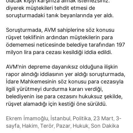
olacak kişiyi karşınıza almak istemezsiniz."
diyerek müştekileri tehdit etmesi de
soruşturmadaki tanık beyanlarında yer aldı.
Soruşturmada, AVM sahiplerine söz konusu
rüşvet teklifinin ardından müştekilerin para
ödememesi neticesinde belediye tarafından 197
milyon lira para cezası kesildiği iddia edildi.
AVM'nin depreme dayanıksız olduğuna ilişkin
rapor alındığı iddiasının yer aldığı soruşturmada,
İdare Mahkemesinin söz konusu para cezasıyla
ilgili yürütmeyi durdurma kararı verdiği,
belediyenin ise para cezasını hukuksuz şekilde,
rüşvet alamadığı için kestiği öne sürüldü.
Ekrem İmamoğlu
İstanbul
Politika
23 Mart
3-
,
,
,
,
sayfa
Hakim
Terör
Pazar
Hukuk
Son Dakika
,
,
,
,
,