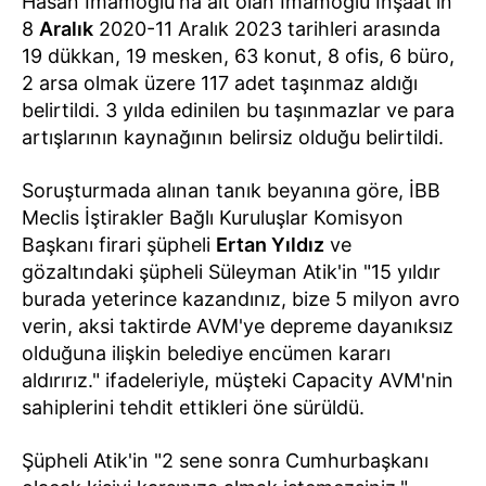
Hasan İmamoğlu'na ait olan İmamoğlu İnşaat'ın
8
Aralık
2020-11 Aralık 2023 tarihleri arasında
19 dükkan, 19 mesken, 63 konut, 8 ofis, 6 büro,
2 arsa olmak üzere 117 adet taşınmaz aldığı
belirtildi. 3 yılda edinilen bu taşınmazlar ve para
artışlarının kaynağının belirsiz olduğu belirtildi.
Soruşturmada alınan tanık beyanına göre, İBB
Meclis İştirakler Bağlı Kuruluşlar Komisyon
Başkanı firari şüpheli
Ertan Yıldız
ve
gözaltındaki şüpheli Süleyman Atik'in "15 yıldır
burada yeterince kazandınız, bize 5 milyon avro
verin, aksi taktirde AVM'ye depreme dayanıksız
olduğuna ilişkin belediye encümen kararı
aldırırız." ifadeleriyle, müşteki Capacity AVM'nin
sahiplerini tehdit ettikleri öne sürüldü.
Şüpheli Atik'in "2 sene sonra Cumhurbaşkanı