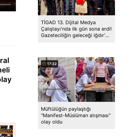
TİGAD 13. Dijital Medya
Çalıştayı'nda ilk gün sona erdi!
Gazeteciliğin geleceği Iğdır'da
ele alındı
ral
17:32
eli
olay
Müftülüğün paylaştığı
"Manifest-Müslüman atışması"
olay oldu