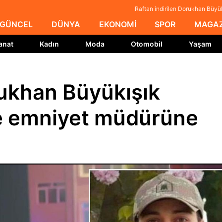
Raftan indirilen Dorukhan Büyü
GÜNCEL
DÜNYA
EKONOMİ
SPOR
MAGAZ
anat
Kadın
Moda
Otomobil
Yaşam
rukhan Büyükışık
çe emniyet müdürüne