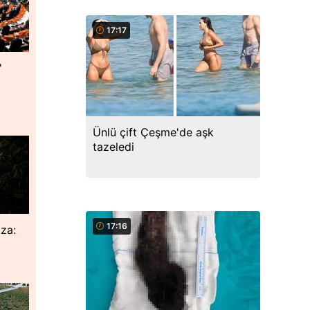
17:17
'
Ünlü çift Çeşme'de aşk
tazeledi
17:16
za: