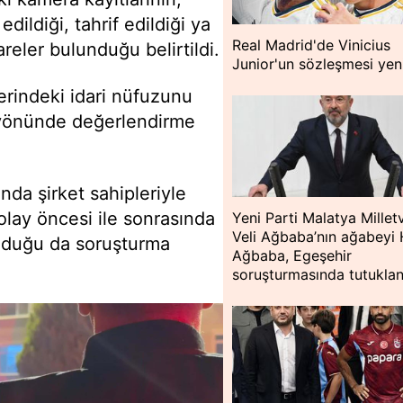
edildiği, tahrif edildiği ya
Real Madrid'de Vinicius
areler bulunduğu belirtildi.
Junior'un sözleşmesi yen
zerindeki idari nüfuzunu
u yönünde değerlendirme
ında şirket sahipleriyle
 olay öncesi ile sonrasında
Yeni Parti Malatya Milletv
Veli Ağbaba’nın ağabeyi 
 olduğu da soruşturma
Ağbaba, Egeşehir
soruşturmasında tutuklan