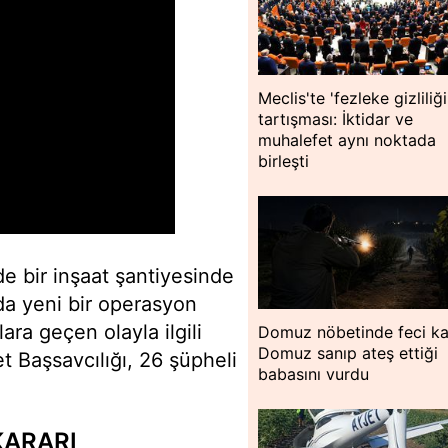
Meclis'te 'fezleke gizliliği
tartışması: İktidar ve
muhalefet aynı noktada
birleşti
de bir inşaat şantiyesinde
a yeni bir operasyon
lara geçen olayla ilgili
Domuz nöbetinde feci ka
Domuz sanıp ateş ettiği
t Başsavcılığı, 26 şüpheli
babasını vurdu
KARARI