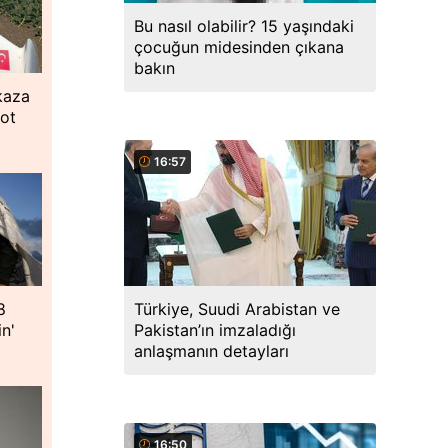
Bu nasıl olabilir? 15 yaşındaki
çocuğun midesinden çıkana
bakın
kaza
lot
16:57
Türkiye, Suudi Arabistan ve
8
Pakistan’ın imzaladığı
in'
anlaşmanın detayları
16:50