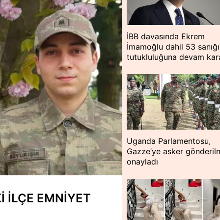
İBB davasında Ekrem
İmamoğlu dahil 53 sanığ
tutukluluğuna devam kar
Uganda Parlamentosu,
Gazze’ye asker gönderil
onayladı
 İLÇE EMNİYET