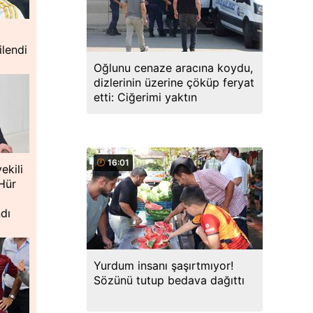
ilendi
Oğlunu cenaze aracına koydu,
dizlerinin üzerine çöküp feryat
etti: Ciğerimi yaktın
16:01
ekili
Hür
dı
Yurdum insanı şaşırtmıyor!
Sözünü tutup bedava dağıttı