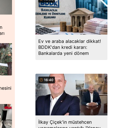
ın
arı
Ev ve araba alacaklar dikkat!
BDDK'dan kredi kararı:
Bankalarda yeni dönem
16:40
mesini
İlkay Çiçek'in müstehcen