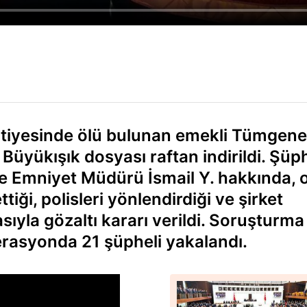
antiyesinde ölü bulunan emekli Tümgene
üyükışık dosyası raftan indirildi. Şüph
çe Emniyet Müdürü İsmail Y. hakkında, 
tiği, polisleri yönlendirdiği ve şirket
iasıyla gözaltı kararı verildi. Soruşturma
rasyonda 21 şüpheli yakalandı.