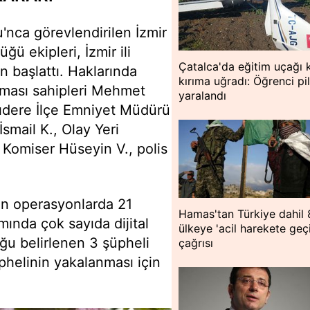
'nca görevlendirilen İzmir
 ekipleri, İzmir ili
Çatalca'da eğitim uçağı 
n başlattı. Haklarında
kırıma uğradı: Öğrenci pi
irması sahipleri Mehmet
yaralandı
ıdere İlçe Emniyet Müdürü
smail K., Olay Yeri
 Komiser Hüseyin V., polis
en operasyonlarda 21
Hamas'tan Türkiye dahil 
ında çok sayıda dijital
ülkeye 'acil harekete geç
ğu belirlenen 3 şüpheli
çağrısı
phelinin yakalanması için