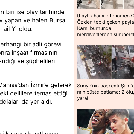
 biri ise olay tarihinde
9 aylık hamile fenomen 
ev yapan ve halen Bursa
Öz’den tepki çeken payla
Karnı burnunda
ail Y. oldu.
merdivenlerden sürünerek
erhangi bir adli görevi
a inşaat firmasının
ndığı ve şüphelileri
Manisa’dan İzmir’e gelerek
Suriye’nin başkenti Şam'
minibüste patlama: 2 ölü,
ki delillere temas ettiği
yaralı
diaları da yer aldı.
i kamera kayıtlarının,