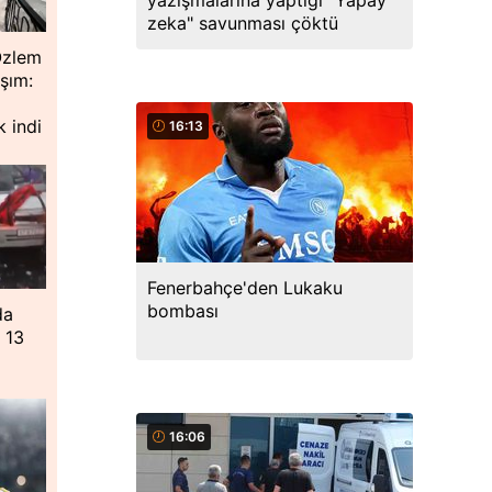
yazışmalarına yaptığı "Yapay
zeka" savunması çöktü
Özlem
şım:
 indi
16:13
Fenerbahçe'den Lukaku
bombası
da
 13
16:06