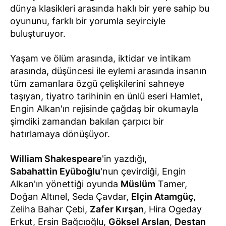
dünya klasikleri arasında haklı bir yere sahip bu
oyununu, farklı bir yorumla seyirciyle
buluşturuyor.
Yaşam ve ölüm arasında, iktidar ve intikam
arasında, düşüncesi ile eylemi arasında insanın
tüm zamanlara özgü çelişkilerini sahneye
taşıyan, tiyatro tarihinin en ünlü eseri Hamlet,
Engin Alkan'ın rejisinde çağdaş bir okumayla
şimdiki zamandan bakılan çarpıcı bir
hatırlamaya dönüşüyor.
William Shakespeare
'in yazdığı,
Sabahattin Eyüboğlu
'nun çevirdiği, Engin
Alkan'ın yönettiği oyunda
Müslüm
Tamer,
Doğan Altınel, Seda Çavdar,
Elçin Atamgüç
,
Zeliha Bahar Çebi,
Zafer Kırşan
, Hira Ogeday
Erkut, Ersin Bağcıoğlu,
Göksel Arslan
,
Destan