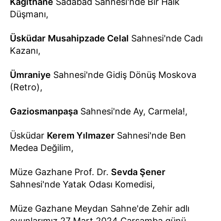
Kağıthane
Sadabad Sahnesi'nde Bir Halk
Düşmanı,
Üsküdar
Musahipzade Celal
Sahnesi'nde Cadı
Kazanı,
Ümraniye
Sahnesi'nde Gidiş Dönüş Moskova
(Retro),
Gaziosmanpaşa
Sahnesi'nde Ay, Carmela!,
Üsküdar
Kerem Yılmazer
Sahnesi'nde Ben
Medea Değilim,
Müze Gazhane Prof. Dr.
Sevda Şener
Sahnesi'nde Yatak Odası Komedisi,
Müze Gazhane Meydan Sahne'de Zehir adlı
oyunlarımız 27 Mart 2024 Çarşamba günü