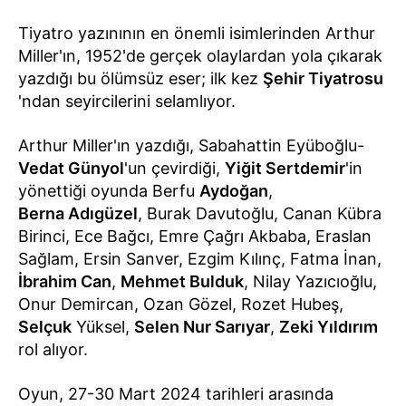
Tiyatro yazınının en önemli isimlerinden Arthur
Miller'ın, 1952'de gerçek olaylardan yola çıkarak
yazdığı bu ölümsüz eser; ilk kez
Şehir Tiyatrosu
'ndan seyircilerini selamlıyor.
Arthur Miller'ın yazdığı, Sabahattin Eyüboğlu-
Vedat Günyol
'un çevirdiği,
Yiğit Sertdemir
'in
yönettiği oyunda Berfu
Aydoğan
,
Berna Adıgüzel
, Burak Davutoğlu, Canan Kübra
Birinci, Ece Bağcı, Emre Çağrı Akbaba, Eraslan
Sağlam, Ersin Sanver, Ezgim Kılınç, Fatma İnan,
İbrahim Can
,
Mehmet Bulduk
, Nilay Yazıcıoğlu,
Onur Demircan, Ozan Gözel, Rozet Hubeş,
Selçuk
Yüksel,
Selen Nur Sarıyar
,
Zeki Yıldırım
rol alıyor.
Oyun, 27-30 Mart 2024 tarihleri arasında