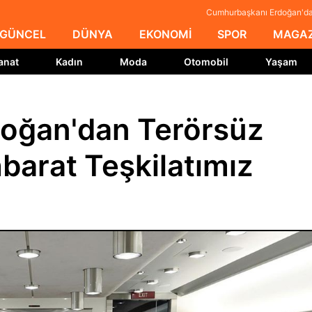
Cumhurbaşkanı Erdoğan'dan 
GÜNCEL
DÜNYA
EKONOMİ
SPOR
MAGAZ
anat
Kadın
Moda
Otomobil
Yaşam
oğan'dan Terörsüz
hbarat Teşkilatımız