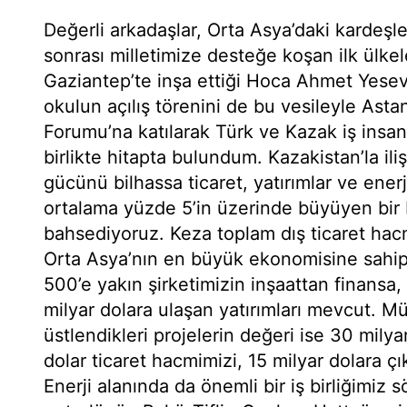
Değerli arkadaşlar, Orta Asya’daki kardeşl
sonrası milletimize desteğe koşan ilk ülkel
Gaziantep’te inşa ettiği Hoca Ahmet Yesevi
okulun açılış törenini de bu vesileyle Astan
Forumu’na katılarak Türk ve Kazak iş insan
birlikte hitapta bulundum. Kazakistan’la ilişk
gücünü bilhassa ticaret, yatırımlar ve enerj
ortalama yüzde 5’in üzerinde büyüyen bi
bahsediyoruz. Keza toplam dış ticaret hacm
Orta Asya’nın en büyük ekonomisine sahip 
500’e yakın şirketimizin inşaattan finansa,
milyar dolara ulaşan yatırımları mevcut. Mü
üstlendikleri projelerin değeri ise 30 milya
dolar ticaret hacmimizi, 15 milyar dolara ç
Enerji alanında da önemli bir iş birliğimiz