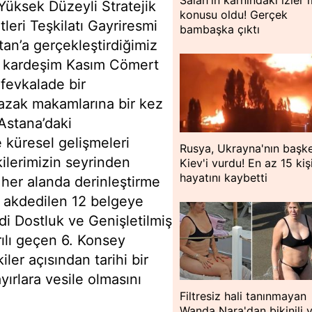
Yüksek Düzeyli Stratejik
konusu oldu! Gerçek
tleri Teşkilatı Gayriresmi
bambaşka çıktı
tan’a gerçekleştirdiğimiz
i kardeşim Kasım Cömert
fevkalade bir
 Kazak makamlarına bir kez
 Astana’daki
e küresel gelişmeleri
Rusya, Ukrayna'nın başke
kilerimizin seyrinden
Kiev'i vurdu! En az 15 kiş
hayatını kaybetti
her alanda derinleştirme
rda akdedilen 12 belgeye
edi Dostluk ve Genişletilmiş
arılı geçen 6. Konsey
iler açısından tarihi bir
yırlara vesile olmasını
Filtresiz hali tanınmayan
Wanda Nara'dan bikinili 