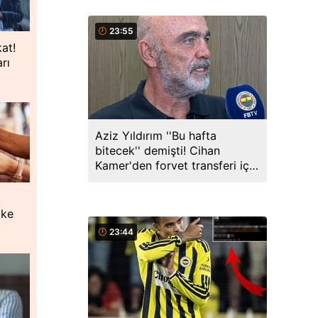
23:55
kat!
rı
Aziz Yıldırım ''Bu hafta
bitecek'' demişti! Cihan
Kamer'den forvet transferi için
açıklama
,
oke
23:44