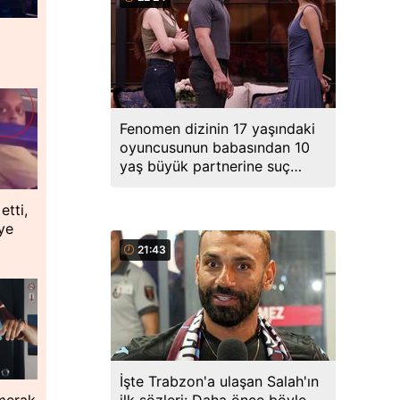
Fenomen dizinin 17 yaşındaki
oyuncusunun babasından 10
yaş büyük partnerine suç
duyurusu
etti,
ye
21:43
İşte Trabzon'a ulaşan Salah'ın
 merak