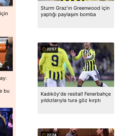
Sturm Graz'ın Greenwood için
için
yaptığı paylaşım bomba
22:57
lay:
de bu
Kadıköy'de resital! Fenerbahçe
yıldızlarıyla tura göz kırptı
22:24