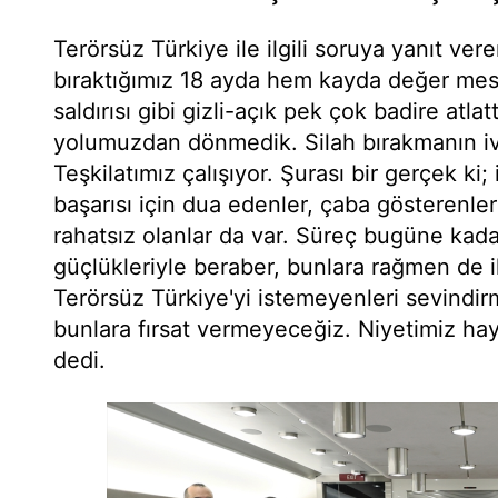
Terörsüz Türkiye ile ilgili soruya yanıt ve
bıraktığımız 18 ayda hem kayda değer me
saldırısı gibi gizli-açık pek çok badire atla
yolumuzdan dönmedik. Silah bırakmanın iv
Teşkilatımız çalışıyor. Şurası bir gerçek ki;
başarısı için dua edenler, çaba gösterenle
rahatsız olanlar da var. Süreç bugüne kada
güçlükleriyle beraber, bunlara rağmen de ile
Terörsüz Türkiye'yi istemeyenleri sevindir
bunlara fırsat vermeyeceğiz. Niyetimiz hayır
dedi.