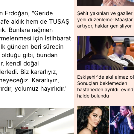
ren Erdoğan, "Geride
Şehit yakınları ve gaziler 
yeni düzenleme! Maaşlar
safe aldık hem de TUSAŞ
artıyor, haklar genişliyor
ttık. Bunlara rağmen
melenmesi için İstihbarat
 ilk günden beri sürecin
r olduğu gibi, bundan
r, kendi doğal
rledi. Biz kararlıyız,
Eskişehir'de akıl almaz o
meyeceğiz. Kararlıyız,
Sonuçları beklemeden
dır, yolumuz hayırlıdır."
hastaneden ayrıldı, evin
halde bulundu