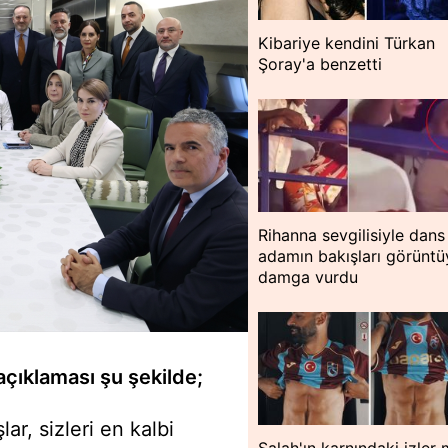
Kibariye kendini Türkan
Şoray'a benzetti
Rihanna sevgilisiyle dans 
adamın bakışları görüntü
damga vurdu
açıklaması şu şekilde;
ar, sizleri en kalbi
Salah'ın karnındaki izler