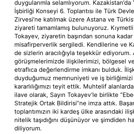
duygularımla selamlıyorum. Kazakistan’da 
İşbirliği Konseyi 6. Toplantısı ile Türk Devle
Zirvesi’ne katılmak üzere Astana ve Türkis
ziyareti tamamlamış bulunuyoruz. Kıymetl
Tokayev, ziyaretin başından sonuna kadar 
misafirperverlik sergiledi. Kendilerine ve
de sizlerin aracılığıyla teşekkür ediyorum.
görüşmelerimizde ilişkilerimizi, bölgesel v
etraflıca değerlendirme imkanı bulduk. İliş
duyduğumuz memnuniyeti ve iş birliğimizi 
kararlılığımızı teyit ettik. Muhtelif alanla
ilave olarak, Sayın Tokayev’le birlikte “Eb
Stratejik Ortak Bildirisi”ne imza attık. Baş
toplantımızın iki kardeş ülke arasındaki ilişk
nitelik taşıdığını düşünüyor ve şimdiden ha
diliyorum.