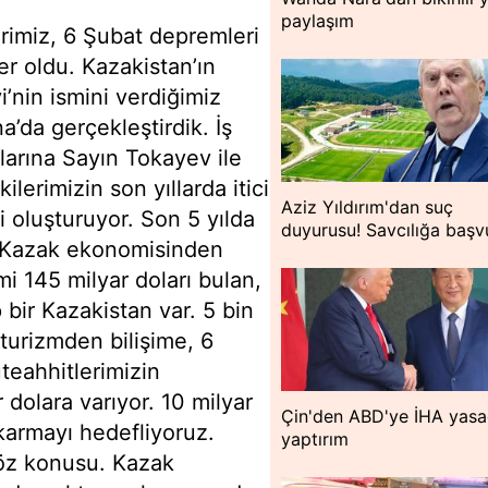
paylaşım
erimiz, 6 Şubat depremleri
er oldu. Kazakistan’ın
’nin ismini verdiğimiz
a’da gerçekleştirdik. İş
larına Sayın Tokayev ile
ilerimizin son yıllarda itici
Aziz Yıldırım'dan suç
i oluşturuyor. Son 5 yılda
duyurusu! Savcılığa başv
r Kazak ekonomisinden
i 145 milyar doları bulan,
bir Kazakistan var. 5 bin
 turizmden bilişime, 6
teahhitlerimizin
r dolara varıyor. 10 milyar
Çin'den ABD'ye İHA yasa
ıkarmayı hedefliyoruz.
yaptırım
 söz konusu. Kazak