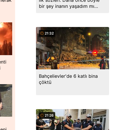
ilk sözleri: Daha önce böyle
bir şey inanın yaşadım mı
hatırlamıyorum
21:32
nti
i
Bahçelievler'de 6 katlı bina
çöktü
21:26
yeni