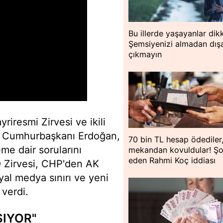
Bu illerde yaşayanlar dik
Şemsiyenizi almadan dışa
çıkmayın
riresmi Zirvesi ve ikili
en Cumhurbaşkanı Erdoğan,
70 bin TL hesap ödediler
e dair sorularını
mekandan kovuldular! Ş
eden Rahmi Koç iddiası
O Zirvesi, CHP'den AK
yal medya sınırı ve yeni
verdi.
ŞIYOR"