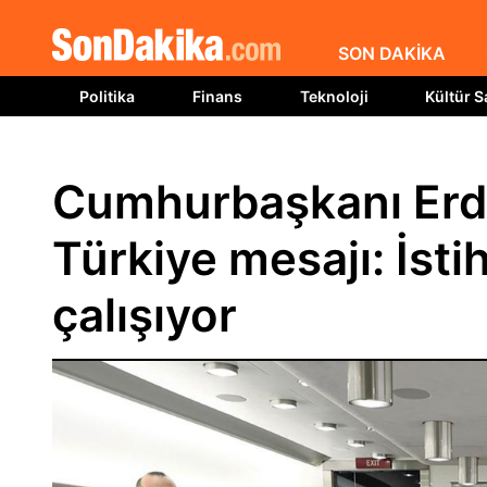
SON DAKİKA
Politika
Finans
Teknoloji
Kültür S
Cumhurbaşkanı Erd
Türkiye mesajı: İsti
çalışıyor