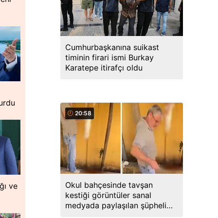
Cumhurbaşkanına suikast
timinin firari ismi Burkay
Karatepe itirafçı oldu
urdu
20:58
Okul bahçesinde tavşan
ğı ve
kestiği görüntüler sanal
medyada paylaşılan şüpheli
gözaltına alındı